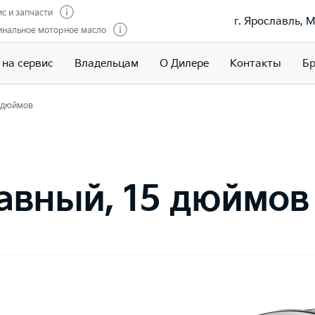
с и запчасти
г. Ярославль, 
инальное моторное масло
 на сервис
Владельцам
О Дилере
Контакты
Бр
5 дюймов
авный, 15 дюймов