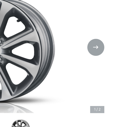
1
/
2